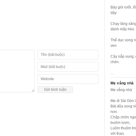
Bảy giờ rưỡi, 
dậy
Chạy lăng xăng
đánh mấy hèo.
Thể dục xong r
veo
Cậy nắp vung, c
chén.
…
Mẹ vắng nhà
Mẹ vắng nhà
Mẹ đi Sài Gòn l
Bát đũa song nồ
non.
Chập chờn ngo
bướm lượn,
Luộm thuộm tro
với than.