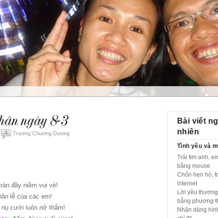
Bài viết n
nhiên
Trương Chương Dương
Tình yêu và m
Trái tim anh, e
bằng mouse
Chốn hẹn hò, f
internet
ràn đầy niềm vui vẻ!
Lời yêu thương
ân lễ của các em!
bằng phương t
y
nụ cười luôn nở thắm!
Nhận dáng hình