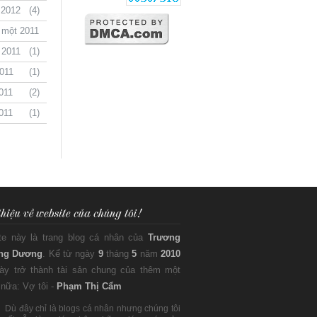
 2012
(4)
 một 2011
(1)
 2011
(1)
011
(1)
011
(2)
011
(1)
te này là trang blog cá nhân của
Trương
ng Dương
. Kể từ ngày
9
tháng
5
năm
2010
này trở thành tài sản chung của thêm một
nữa: Vợ tôi -
Phạm Thị Cẩm
Dù đây chỉ là blogs cá nhân nhưng chúng tôi