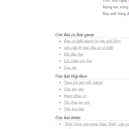
Ước một ngày
Mong em xứng
Bao anh hùng đ
Bạn có biết người bị yêu khổ lắm!
Lên cấp III nào đâu ai có biết!
Đối đáp thơ
Lời chào với lớp
Cục tác
Tặng Lệ (em kết nghĩa)
Cho em vay
Hạng phúc ư!
Tôi chia tay em
Thơ lưu bút
"Anh" love you more than "Anh" can s