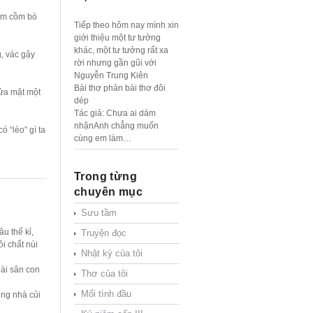
lồm cồm bò
Tiếp theo hôm nay mình xin
giới thiệu một tư tưởng
khác, một tư tưởng rất xa
, vác gậy
rời nhưng gần gũi với
Nguyễn Trung Kiên
Bài thơ phản bài thơ đôi
ửa mặt một
dép
Tác giả: Chưa ai dám
nhậnAnh chẳng muốn
ó “lèo” gì ta
cùng em làm…
Trong từng
chuyên mục
Sưu tầm
Truyện đọc
âu thế kỉ,
i chất núi
Nhật ký của tôi
ài sân con
Thơ của tôi
Mối tình đầu
ng nhà củi