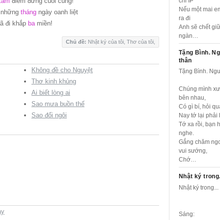
tám
điểm đứng cuối cùng!
chỉ IP
Nếu một mai em
 những
tháng
ngày oanh liệt
ra đi
ã đi khắp
ba
miền!
Anh sẽ chết gi
ngàn…
Chủ đề:
Nhật ký của tôi
,
Thơ của tôi
,
Tặng Bình. N
thân
Không đề cho Nguyệt
Tặng Bình. Ngư
Thơ kinh khủng
Chúng mình xư
Ai biết lòng ai
bên nhau,
Sao mưa buồn thế
Có gì bí, hỏi qua
Sao đổi ngôi
Nay tớ lại phải 
Tớ xa rồi, bạn 
nghe.
Gắng chăm ngo
vui sướng,
Chớ…
Nhật ký trong.
Nhật ký trong...
ay
Sáng: