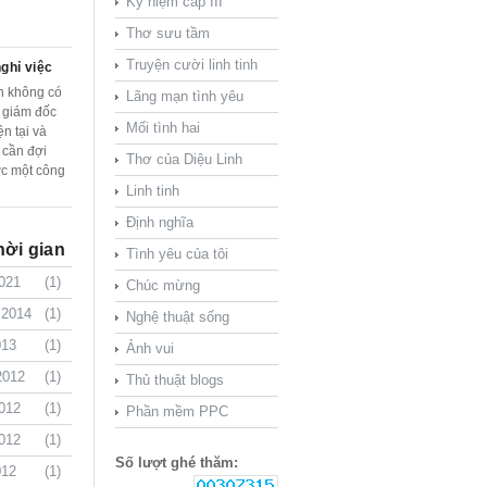
Kỷ niệm cấp III
Thơ sưu tầm
Truyện cười linh tinh
ghỉ việc
n không có
Lãng mạn tình yêu
ớ giám đốc
Mối tình hai
ện tại và
 cần đợi
Thơ của Diệu Linh
ợc một công
Linh tinh
…
Định nghĩa
hời gian
Tình yêu của tôi
021
(1)
Chúc mừng
 2014
(1)
Nghệ thuật sống
013
(1)
Ảnh vui
2012
(1)
Thủ thuật blogs
012
(1)
Phần mềm PPC
012
(1)
Số lượt ghé thăm:
012
(1)