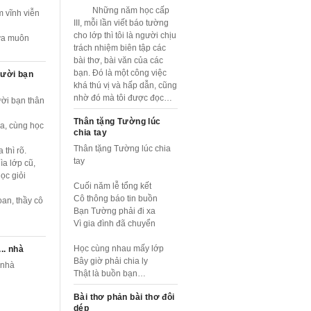
Những năm học cấp
 vĩnh viễn
III, mỗi lần viết báo tường
cho lớp thì tôi là người chịu
ữa muôn
trách nhiệm biên tập các
bài thơ, bài văn của các
bạn. Đó là một công việc
gười bạn
khá thú vị và hấp dẫn, cũng
nhờ đó mà tôi được đọc…
ời bạn thân
Thân tặng Tường lúc
a, cùng học
chia tay
Thân tặng Tường lúc chia
 thì rõ.
tay
lìa lớp cũ,
học giỏi
Cuối năm lễ tổng kết
Cô thông báo tin buồn
an, thầy cô
Bạn Tường phải đi xa
Vì gia đình đã chuyển
Học cùng nhau mấy lớp
.. nhà
Bây giờ phải chia ly
 nhà
Thật là buồn bạn…
Bài thơ phản bài thơ đôi
dép