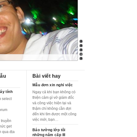
gẫu
Bài viết hay
Mẫu đơn xin nghỉ việc
áy tính
Ngay cả khi bạn không có
thiện cảm gì vớ giám đốc
m select
và công việc hiện tại và
thậm chí không cần đợi
orum
đến khi tìm được một công
việc mới, bạn…
 truyền
hức get
Báo tường lớp tôi
 qua địa
những năm cấp III