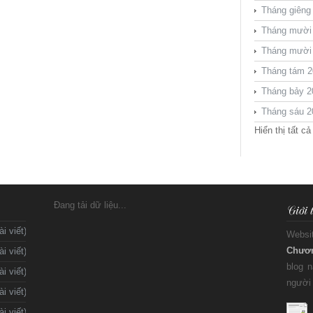
Tháng giêng
Tháng mười
Tháng mười
Tháng tám 2
Tháng bảy 2
Tháng sáu 2
Hiển thị tất cả
Đang tải dữ liệu...
ài viết)
Websi
Chươ
ài viết)
blog 
ài viết)
người 
ài viết)
ài viết)