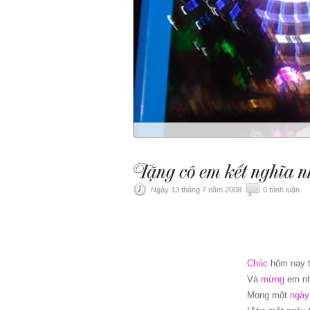
Ngày 13 tháng 7 năm 2008
0 bình luận
Chúc
hôm nay t
Và
mừng
em nh
Mong một
ngà