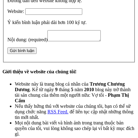
Đường dẫn đến website không hợp lệ.
Website:
Ý kiến bình luận phải dài hơn 100 ký tự.
Nội dung:
(required)
Giới thiệu về website của chúng tôi!
Website này là trang blog cá nhân của
Trương Chương
Dương
. Kể từ ngày
9
tháng
5
năm
2010
blog này trở thành
tài sản chung của thêm một người nữa: Vợ tôi -
Phạm Thị
Cẩm
Nếu thấy hứng thú với website của chúng tôi, bạn có thể sử
dụng chức năng
RSS Feed.
để liên tục cập nhật những thông
tin mới nhất.
Mọi nội dung bài viết và hình ảnh trong trang thuộc bản
quyền của tôi, vui lòng không sao chép lại vì bất kỳ mục đích
gì.