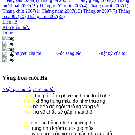
Tháng sáu 2008
(3)
Tháng ba 2008
(3)
Tháng giêng 2008
(6)
Tháng
mười hai 2007
(19)
Tháng mười một 2007
(4)
Tháng mười 2007
(1)
Tháng chín 2007
(1)
Tháng năm 2007
(13)
Tháng tư 2007
(7)
Tháng
ba 2007
(20)
Tháng hai 2007
(37)
Liên hệ
Kho kiến thức
Đóng
Tình yêu của tôi
Góc sáng tác
Nhật ký của tôi
Vòng hoa cuối Hạ
Nhật ký của tôi
Thơ của tôi
Gửi
cho gió cánh phượng hồng lướt nhẹ
Tặng
không trung màu đỏ nhớ thương
Sao
hè đến để ngôi trường vắng vẻ
Mai
thu về chắc sẽ gặp nhau thôi.
Để
gió Lào bỗng nhiên ngừng thổi
Rồi
rung rinh khóm cúc - gió mùa
Kết
vành hoa còn vương màu phượng đỏ