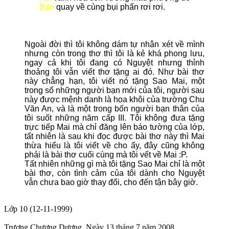
Bạn
quay về cùng bụi phấn rơi rơi.
Ngoài đời thì tôi không dám tự nhận xét về mình
nhưng còn trong thơ thì tôi là kẻ khá phong lưu,
ngay cả khi tôi đang có Nguyệt nhưng thỉnh
thoảng tôi vẫn viết thơ tặng ai đó. Như bài thơ
này chẳng hạn, tôi viết nó tặng Sao Mai, một
trong số những người bạn mới của tôi, người sau
này được mệnh danh là hoa khôi của trường Chu
Văn An, và là một trong bốn người bạn thân của
tôi suốt những năm cấp III. Tôi không đưa tặng
trực tiếp Mai mà chỉ đăng lên báo tường của lớp,
tất nhiên là sau khi đọc được bài thơ này thì Mai
thừa hiểu là tôi viết về cho ấy, đây cũng không
phải là bài thơ cuối cùng mà tôi vết về Mai :P.
Tất nhiên những gì mà tôi tặng Sao Mai chỉ là một
bài thơ, còn tình cảm của tôi dành cho Nguyệt
vẫn chưa bao giờ thay đổi, cho đến tận bây giờ.
Lớp 10 (12-11-1999)
Trương Chương Dương, Ngày 13 tháng 7 năm 2008