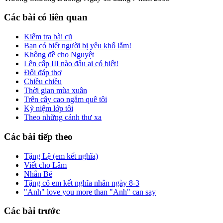
Các bài có liên quan
Kiểm tra bài cũ
Bạn có biết người bị yêu khổ lắm!
Không đề cho Nguyệt
Lên cấp III nào đâu ai có biết!
Đối đáp thơ
Chiều chiều
Thời gian mùa xuân
Trên cây cao ngắm quê tôi
Kỹ niệm lớp tôi
Theo những cánh thư xa
Các bài tiếp theo
Tặng Lệ (em kết nghĩa)
Viết cho Lâm
Nhắn Bê
Tặng cô em kết nghĩa nhân ngày 8-3
"Anh" love you more than "Anh" can say
Các bài trước