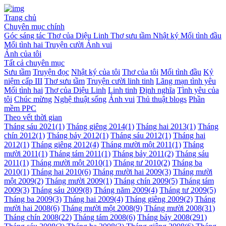
Trang chủ
Chuyên mục chính
Góc sáng tác
Thơ của Diệu Linh
Thơ sưu tầm
Nhật ký
Mối tình đầu
Mối tình hai
Truyện cười
Ảnh vui
Ảnh của tôi
Tất cả chuyên mục
Sưu tầm
Truyện đọc
Nhật ký của tôi
Thơ của tôi
Mối tình đầu
Kỷ
niệm cấp III
Thơ sưu tầm
Truyện cười linh tinh
Lãng mạn tình yêu
Mối tình hai
Thơ của Diệu Linh
Linh tinh
Định nghĩa
Tình yêu của
tôi
Chúc mừng
Nghệ thuật sống
Ảnh vui
Thủ thuật blogs
Phần
mềm PPC
Theo vết thời gian
Tháng sáu 2021
(1)
Tháng giêng 2014
(1)
Tháng hai 2013
(1)
Tháng
chín 2012
(1)
Tháng bảy 2012
(1)
Tháng sáu 2012
(1)
Tháng hai
2012
(1)
Tháng giêng 2012
(4)
Tháng mười một 2011
(1)
Tháng
mười 2011
(1)
Tháng tám 2011
(1)
Tháng bảy 2011
(2)
Tháng sáu
2011
(1)
Tháng mười một 2010
(1)
Tháng tư 2010
(2)
Tháng ba
2010
(1)
Tháng hai 2010
(6)
Tháng mười hai 2009
(3)
Tháng mười
một 2009
(2)
Tháng mười 2009
(1)
Tháng chín 2009
(5)
Tháng tám
2009
(3)
Tháng sáu 2009
(8)
Tháng năm 2009
(4)
Tháng tư 2009
(5)
Tháng ba 2009
(3)
Tháng hai 2009
(4)
Tháng giêng 2009
(2)
Tháng
mười hai 2008
(6)
Tháng mười một 2008
(9)
Tháng mười 2008
(31)
Tháng chín 2008
(22)
Tháng tám 2008
(6)
Tháng bảy 2008
(291)