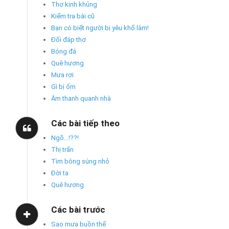
Thơ kinh khủng
Kiểm tra bài cũ
Bạn có biết người bị yêu khổ lắm!
Đối đáp thơ
Bóng đá
Quê hương
Mưa rơi
Gì bị ốm
Âm thanh quanh nhà
Các bài tiếp theo
Ngõ...!??!
Thị trấn
Tìm bông súng nhỏ
Đời ta
Quê hương
Các bài trước
Sao mưa buồn thế