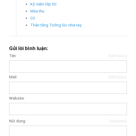
Kỷ niệm lớp tôi
Mùa thu
Có
Thân tặng Tường lúc chia tay
Gửi lời bình luận:
Tên:
(bắt buộc)
Mail:
(bắt buộc)
Website:
Nội dung:
(required)