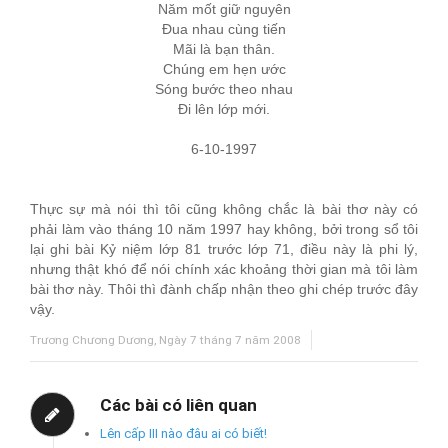
Năm mốt giữ nguyên
Đua nhau cùng tiến
Mãi là bạn thân.
Chúng em hẹn ước
Sóng bước theo nhau
Đi lên lớp mới.
6-10-1997
Thực sự mà nói thì tôi cũng không chắc là bài thơ này có
phải làm vào tháng 10 năm 1997 hay không, bởi trong sổ tôi
lại ghi bài Kỷ niệm lớp 8
1
trước lớp 7
1
, điều này là phi lý,
nhưng thật khó để nói chính xác khoảng thời gian mà tôi làm
bài thơ này. Thôi thì đành chấp nhận theo ghi chép trước đây
vậy.
Trương Chương Dương, Ngày 7 tháng 7 năm 2008
Các bài có liên quan
Lên cấp III nào đâu ai có biết!