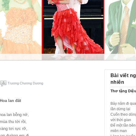
Bài viết n
nhiên
Trương Chương Dương
Thơ tặng Diệu
Hoa lan đất
Bảy năm đi qu
lần dừng lại
hoa lan bỗng nở,
Cuốn theo dòng
với thời gian
mùa thu tới rồi,
Để một lần bên
vàng tơi rực rỡ,
miên man
con đường em đi.