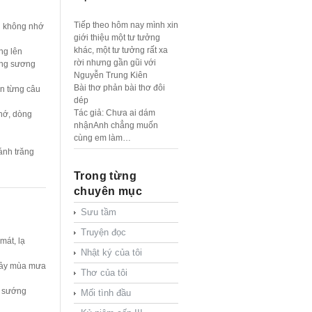
Tiếp theo hôm nay mình xin
h không nhớ
giới thiệu một tư tưởng
khác, một tư tưởng rất xa
ng lên
rời nhưng gần gũi với
ng sương
Nguyễn Trung Kiên
Bài thơ phản bài thơ đôi
ên từng câu
dép
Tác giả: Chưa ai dám
nhớ, dòng
nhậnAnh chẳng muốn
cùng em làm…
ánh trăng
Trong từng
chuyên mục
Sưu tầm
Truyện đọc
mát, lạ
Nhật ký của tôi
nảy mùa mưa
Thơ của tôi
 sướng
Mối tình đầu