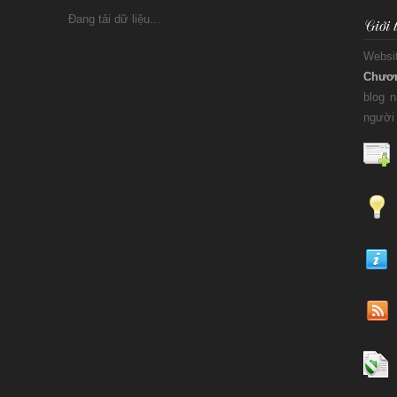
Đang tải dữ liệu...
Websi
Chươ
blog 
người 