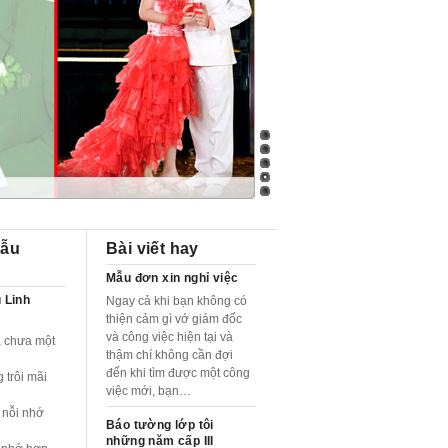
gẫu
Bài viết hay
Mẫu đơn xin nghỉ việc
 Linh
Ngay cả khi bạn không có
thiện cảm gì vớ giám đốc
và công việc hiện tại và
a chưa một
thậm chí không cần đợi
đến khi tìm được một công
 trôi mãi
việc mới, bạn…
 nỗi nhớ
Báo tường lớp tôi
những năm cấp III