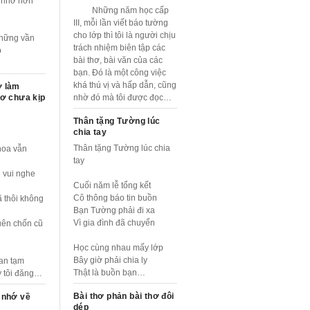
 nhớ hơn
Những năm học cấp
III, mỗi lần viết báo tường
cho lớp thì tôi là người chịu
Những vần
trách nhiệm biên tập các
p
bài thơ, bài văn của các
bạn. Đó là một công việc
khá thú vị và hấp dẫn, cũng
ơ làm
hơ chưa kịp
nhờ đó mà tôi được đọc…
Thân tặng Tường lúc
chia tay
Thân tặng Tường lúc chia
hoa vẫn
tay
i vui nghe
Cuối năm lễ tổng kết
Cô thông báo tin buồn
ã thôi không
Bạn Tường phải đi xa
Vì gia đình đã chuyển
uên chốn cũ
Học cùng nhau mấy lớp
Bây giờ phải chia ly
ian tạm
Thật là buồn bạn…
y tôi đăng…
Bài thơ phản bài thơ đôi
 nhớ về
dép