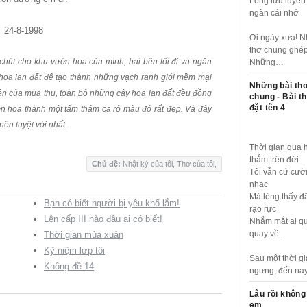
Lòng lưu luyến
ngàn cái nhớ
24-8-1998
Ơi ngày xưa! 
thơ chung ghé
 chút cho khu vườn hoa của mình, hai bên lối đi và ngăn
Những…
 hoa lan đất để tạo thành những vạch ranh giới mềm mại
Những bài th
n của mùa thu, toàn bộ những cây hoa lan đất đều đồng
chung - Bài t
đặt tên 4
ườn hoa thành một tấm thảm ca rô màu đỏ rất đẹp. Và đây
nên tuyệt vời nhất.
Thời gian qua 
thắm trên đời
Chủ đề:
Nhật ký của tôi
,
Thơ của tôi
,
Tôi vẫn cứ cườ
nhạc
Mà lòng thấy đ
Bạn có biết người bị yêu khổ lắm!
rạo rực
Lên cấp III nào đâu ai có biết!
Nhắm mắt ai q
Thời gian mùa xuân
quay về.
Kỹ niệm lớp tôi
Sau một thời g
Không đề 14
ngưng, đến na
Lâu rồi không
em