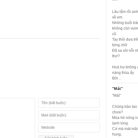
Lâu lắm rồi an
về em
Những buổi tră
không còn vươ
cũ
Tay thôi đưa tr
từng chữ
Đã xa xôi nỗi 
thơ?
Hoá hư không 
nàng thủa ấy
Bởi…
"Mát"
"Mát"
Chúng bảo tao 
chưa?
Mùa hè nóng 
lạnh lùng.
Cứ mà mát mãi
hung,