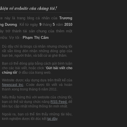
te này là trang blog cá nhân của
Trương
ng Dương
. Kể từ ngày
9
tháng
5
năm
2010
này trở thành tài sản chung của thêm một
nữa: Vợ tôi -
Phạm Thị Cẩm
Dù đây chỉ là blogs cá nhân nhưng chúng tôi
rất sẵn lòng đón nhận những đóng góp của
bạn bè, người thân, và bất cứ ai ghé thăm.
Bạn có thể đóng góp bằng cách gửi bình luận
cho các bài viết, hoặc click "
Gửi bài viết cho
chúng tôi
" ở đầu của trang web.
Website được xây dựng dựa trên thiết kế của
Newscast Inc
. Code được tôi viết và hoàn
thành xong trong tháng 6 năm 2011.
Nếu thấy hứng thú với website của chúng tôi,
bạn có thể sử dụng chức năng
RSS Feed.
để
liên tục cập nhật những thông tin mới nhất.
Ngoài ra, bạn có thể tìm thấy những tài liệu,
kinh nghiệm được tôi đúc kết
tại đây
.