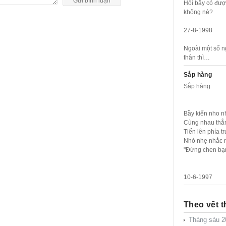
Hỏi bây có đượ
không nè?
27-8-1998
Ngoài một số n
thân thì…
Sắp hàng
Sắp hàng
Bầy kiến nho n
Cùng nhau thẳ
Tiến lên phía t
Nhỏ nhẹ nhắc 
"Đừng chen bạn
10-6-1997
Theo vết t
Tháng sáu 2