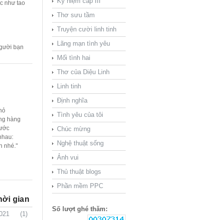
Kỷ niệm cấp III
c như tao
Thơ sưu tầm
Truyện cười linh tinh
Lãng mạn tình yêu
gười bạn
Mối tình hai
Thơ của Diệu Linh
Linh tinh
Định nghĩa
hỏ
Tình yêu của tôi
ng hàng
rước
Chúc mừng
nhau:
Nghệ thuật sống
 nhé."
Ảnh vui
Thủ thuật blogs
Phần mềm PPC
hời gian
Số lượt ghé thăm:
021
(1)