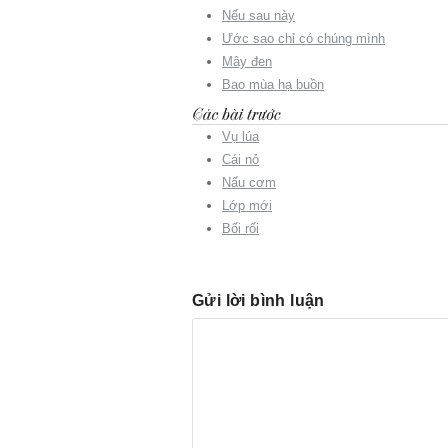
Nếu sau này
Ước sao chỉ có chúng mình
Mây đen
Bao mùa hạ buồn
Vụ lúa
Cái nỏ
Nấu cơm
Lớp mới
Bối rối
Gửi lời bình luận