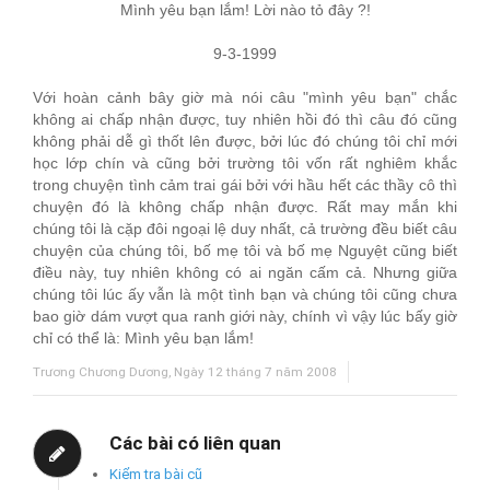
Mình yêu bạn lắm! Lời nào tỏ đây ?!
9-3-1999
Với hoàn cảnh bây giờ mà nói câu "mình yêu bạn" chắc
không ai chấp nhận được, tuy nhiên hồi đó thì câu đó cũng
không phải dễ gì thốt lên được, bởi lúc đó chúng tôi chỉ mới
học lớp chín và cũng bởi trường tôi vốn rất nghiêm khắc
trong chuyện tình cảm trai gái bởi với hầu hết các thầy cô thì
chuyện đó là không chấp nhận được. Rất may mắn khi
chúng tôi là cặp đôi ngoại lệ duy nhất, cả trường đều biết câu
chuyện của chúng tôi, bố mẹ tôi và bố mẹ Nguyệt cũng biết
điều này, tuy nhiên không có ai ngăn cấm cả. Nhưng giữa
chúng tôi lúc ấy vẫn là một tình bạn và chúng tôi cũng chưa
bao giờ dám vượt qua ranh giới này, chính vì vậy lúc bấy giờ
chỉ có thể là: Mình yêu bạn lắm!
Trương Chương Dương, Ngày 12 tháng 7 năm 2008
Các bài có liên quan
Kiểm tra bài cũ