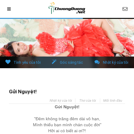
Tình yêu của tôi
Góc sáng tác
Nhật ký của tôi
Gửi Nguyệt!
Nhật ký của tôi
Thơ của tôi
Mối tình đầu
Gửi Nguyệt!
"Đêm không trăng đêm dài vô hạn,
Mình thiếu bạn mình chán cuộc đời"
Hỡi ai có biết ai ơi?!