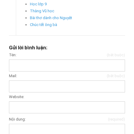
Học lớp 9
Thằng Vũ học
Bài thơ dành cho Nguyệt
Chúc tết ông bà
Gửi lời bình luận:
Tên:
(bắt buộc)
Mail:
(bắt buộc)
Website:
Nội dung:
(required)