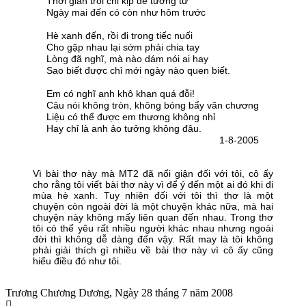
Thời gian trôi chỉ kịp để tương tư
Ngày mai đến có còn như hôm trước
Hè xanh đến, rồi đi trong tiếc nuối
Cho gặp nhau lại sớm phải chia tay
Lòng đã nghĩ, mà nào dám nói ai hay
Sao biết được chỉ mới ngày nào quen biết.
Em có nghĩ anh khô khan quá đỗi!
Câu nói không tròn, không bóng bẩy văn chương
Liệu có thể được em thương không nhỉ
Hay chỉ là anh ảo tưởng không đâu.
1-8-2005
Vì bài thơ này mà MT2 đã nổi giận đối với tôi, cô ấy
cho rằng tôi viết bài thơ này vì để ý đến một ai đó khi đi
mùa hè xanh. Tuy nhiên đối với tôi thì thơ là một
chuyện còn ngoài đời là một chuyện khác nữa, mà hai
chuyện này không mấy liên quan đến nhau. Trong thơ
tôi có thể yêu rất nhiều người khác nhau nhưng ngoài
đời thì không dễ dàng đến vậy. Rất may là tôi không
phải giải thích gì nhiều về bài thơ này vì cô ấy cũng
hiểu điều đó như tôi.
Trương Chương Dương, Ngày 28 tháng 7 năm 2008