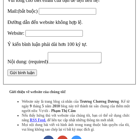
Vui lòng cho biết email của bạn để tiện liên hệ!
Mail:
(bắt buộc)
Đường dẫn đến website không hợp lệ.
Website:
Ý kiến bình luận phải dài hơn 100 ký tự.
Nội dung:
(required)
Giới thiệu về website của chúng tôi!
Website này là trang blog cá nhân của
Trương Chương Dương
. Kể từ
ngày
9
tháng
5
năm
2010
blog này trở thành tài sản chung của thêm một
người nữa: Vợ tôi -
Phạm Thị Cẩm
Nếu thấy hứng thú với website của chúng tôi, bạn có thể sử dụng chức
năng
RSS Feed.
để liên tục cập nhật những thông tin mới nhất.
Mọi nội dung bài viết và hình ảnh trong trang thuộc bản quyền của tôi,
vui lòng không sao chép lại vì bất kỳ mục đích gì.