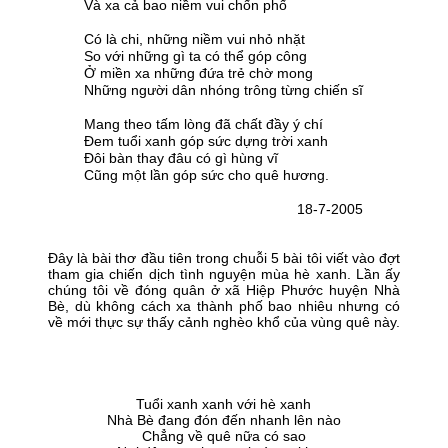
Và xa cả bao niềm vui chốn phố
Có là chi, những niềm vui nhỏ nhặt
So với những gì ta có thể góp công
Ở miền xa những đứa trẻ chờ mong
Những người dân nhóng trông từng chiến sĩ
Mang theo tấm lòng đã chất đầy ý chí
Đem tuổi xanh góp sức dựng trời xanh
Đôi bàn thay đâu có gì hùng vĩ
Cũng một lần góp sức cho quê hương.
18-7-2005
Đây là bài thơ đầu tiên trong chuỗi 5 bài tôi viết vào đợt
tham gia chiến dịch tình nguyện mùa hè xanh. Lần ấy
chúng tôi về đóng quân ở xã Hiệp Phước huyện Nhà
Bè, dù không cách xa thành phố bao nhiêu nhưng có
về mới thực sự thấy cảnh nghèo khổ của vùng quê này.
Tuổi xanh xanh với hè xanh
Nhà Bè đang đón đến nhanh lên nào
Chẳng về quê nữa có sao