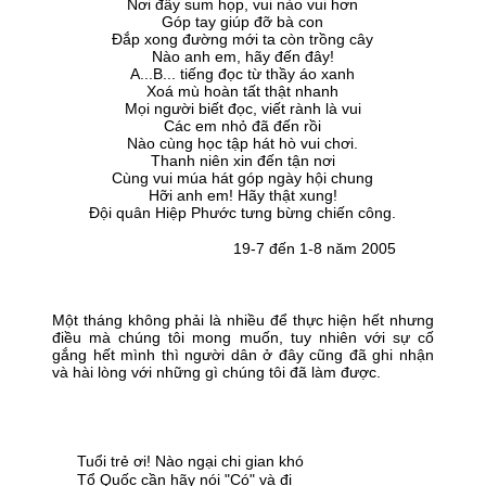
Nơi đây sum họp, vui nào vui hơn
Góp tay giúp đỡ bà con
Đắp xong đường mới ta còn trồng cây
Nào anh em, hãy đến đây!
A...B... tiếng đọc từ thầy áo xanh
Xoá mù hoàn tất thật nhanh
Mọi người biết đọc, viết rành là vui
Các em nhỏ đã đến rồi
Nào cùng học tập hát hò vui chơi.
Thanh niên xin đến tận nơi
Cùng vui múa hát góp ngày hội chung
Hỡi anh em! Hãy thật xung!
Đội quân Hiệp Phước tưng bừng chiến công.
19-7 đến 1-8 năm 2005
Một tháng không phải là nhiều để thực hiện hết nhưng
điều mà chúng tôi mong muốn, tuy nhiên với sự cố
gắng hết mình thì người dân ở đây cũng đã ghi nhận
và hài lòng với những gì chúng tôi đã làm được.
Tuổi trẻ ơi! Nào ngại chi gian khó
Tổ Quốc cần hãy nói "Có" và đi