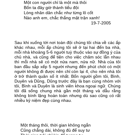
Một con người chỉ là một mà thôi
Bốn ta đây giờ thành tiểu đội
Lòng nhân dân chắc như từng lô cốt
Nào anh em, chắc thắng mặt trận xanh!
19-7-2005
Sau khi xuống tới nơi toàn đội chúng tôi chia về các ấp
khác nhau, mỗi ấp chúng tôi sẽ ở tại hai đến ba nhà,
mỗi nhà khoảng 5-6 người tuỳ thuộc vào sự đồng ý của
chủ nhà, và cũng để tiện cho việc chăm sóc lẫn nhau
thì mỗi nhà sẽ có một nửa nam, nửa nữ. Nhà của tôi
ban đầu sắp xếp 5 người nhưng đến phút chót có một
người không đi được nên chỉ còn lại 4, cho nên nhà tôi
ở trở thành quân số ít nhất. Bốn người gồm tôi, Bình,
Duyên và Dũng, Dũng trước đây là bạn cùng nhóm với
tôi, Bình và Duyên là sinh viên khoa ngoại ngữ. Chúng
tôi đã sống chung nhà gần một tháng và dẫu rằng
không bình lặng hoàn toàn nhưng dù sao cũng có rất
nhiều kỷ niệm đẹp cùng nhau.
Một tháng thôi, thời gian không ngắn
Cũng chẳng dài, không đủ để suy tư