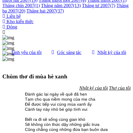
mười hai 2007
(19)
Tháng mười một 2007
(4)
Tháng mười 2007
(1)
Tháng chín 2007
(1)
Tháng năm 2007
(13)
Tháng tư 2007
(7)
Tháng
ba 2007
(20)
Tháng hai 2007
(37)
Liên hệ
Kho kiến thức
Đóng
Tình yêu của tôi
Góc sáng tác
Nhật ký của tôi
Chùm thơ đi mùa hè xanh
Nhật ký của tôi
Thơ của tôi
Đành gác lại ngày về quê đã hẹn
Tạm cho qua niềm mong của mẹ cha
Để được tiếp vui cùng mùa xanh ấy
Cánh tay này nhỏ bé góp tình vui
Biết ra đi sẽ sống cùng gian khó
Sẽ không còn thức dậy những giấc trưa
Cũng chẳng cùng những đứa bạn buôn dưa