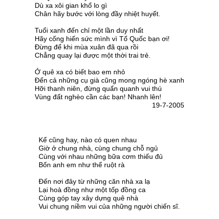
Dù xa xôi gian khổ lo gì
Chân hãy bước với lòng đầy nhiệt huyết.
Tuổi xanh đến chỉ một lần duy nhất
Hãy cống hiến sức mình vì Tổ Quốc bạn ơi!
Đừng để khi mùa xuân đã qua rồi
Chẳng quay lại được một thời trai trẻ.
Ở quê xa có biết bao em nhỏ
Đến cả những cụ già cũng mong ngóng hè xanh
Hỡi thanh niên, đừng quẩn quanh vui thú
Vùng đất nghèo cần các bạn! Nhanh lên!
19-7-2005
Kể cũng hay, nào có quen nhau
Giờ ở chung nhà, cùng chung chỗ ngủ
Cùng với nhau những bữa cơm thiếu đủ
Bốn anh em như thể ruột rà
Đến nơi đây từ những căn nhà xa lạ
Lại hoà đồng như một tốp đồng ca
Cùng góp tay xây dựng quê nhà
Vui chung niềm vui của những người chiến sĩ.