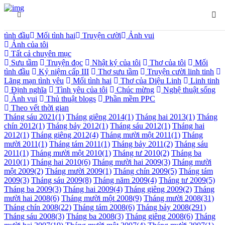
Trang chủ
Chuyên mục chính
Góc sáng tác
Thơ của Diệu Linh
Thơ sưu tầm
Nhật ký
Mối
tình đầu
Mối tình hai
Truyện cười
Ảnh vui
Ảnh của tôi
Tất cả chuyên mục
Sưu tầm
Truyện đọc
Nhật ký của tôi
Thơ của tôi
Mối
tình đầu
Kỷ niệm cấp III
Thơ sưu tầm
Truyện cười linh tinh
Lãng mạn tình yêu
Mối tình hai
Thơ của Diệu Linh
Linh tinh
Định nghĩa
Tình yêu của tôi
Chúc mừng
Nghệ thuật sống
Ảnh vui
Thủ thuật blogs
Phần mềm PPC
Theo vết thời gian
Tháng sáu 2021
(1)
Tháng giêng 2014
(1)
Tháng hai 2013
(1)
Tháng
chín 2012
(1)
Tháng bảy 2012
(1)
Tháng sáu 2012
(1)
Tháng hai
2012
(1)
Tháng giêng 2012
(4)
Tháng mười một 2011
(1)
Tháng
mười 2011
(1)
Tháng tám 2011
(1)
Tháng bảy 2011
(2)
Tháng sáu
2011
(1)
Tháng mười một 2010
(1)
Tháng tư 2010
(2)
Tháng ba
2010
(1)
Tháng hai 2010
(6)
Tháng mười hai 2009
(3)
Tháng mười
một 2009
(2)
Tháng mười 2009
(1)
Tháng chín 2009
(5)
Tháng tám
2009
(3)
Tháng sáu 2009
(8)
Tháng năm 2009
(4)
Tháng tư 2009
(5)
Tháng ba 2009
(3)
Tháng hai 2009
(4)
Tháng giêng 2009
(2)
Tháng
mười hai 2008
(6)
Tháng mười một 2008
(9)
Tháng mười 2008
(31)
Tháng chín 2008
(22)
Tháng tám 2008
(6)
Tháng bảy 2008
(291)
Tháng sáu 2008
(3)
Tháng ba 2008
(3)
Tháng giêng 2008
(6)
Tháng