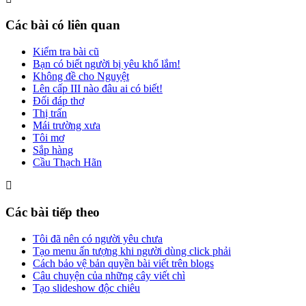
Các bài có liên quan
Kiểm tra bài cũ
Bạn có biết người bị yêu khổ lắm!
Không đề cho Nguyệt
Lên cấp III nào đâu ai có biết!
Đối đáp thơ
Thị trấn
Mái trường xưa
Tôi mơ
Sắp hàng
Cầu Thạch Hãn
Các bài tiếp theo
Tôi đã nên có người yêu chưa
Tạo menu ấn tượng khi người dùng click phải
Cách bảo vệ bản quyền bài viết trên blogs
Câu chuyện của những cây viết chì
Tạo slideshow độc chiêu