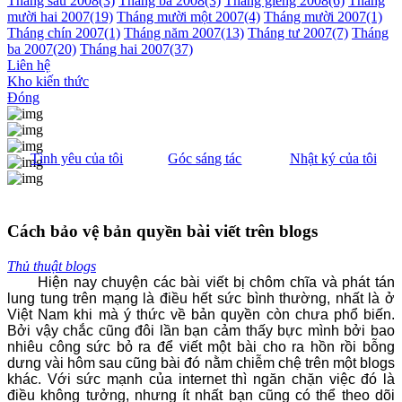
Tháng sáu 2008
(3)
Tháng ba 2008
(3)
Tháng giêng 2008
(6)
Tháng
mười hai 2007
(19)
Tháng mười một 2007
(4)
Tháng mười 2007
(1)
Tháng chín 2007
(1)
Tháng năm 2007
(13)
Tháng tư 2007
(7)
Tháng
ba 2007
(20)
Tháng hai 2007
(37)
Liên hệ
Kho kiến thức
Đóng
Tình yêu của tôi
Góc sáng tác
Nhật ký của tôi
Cách bảo vệ bản quyền bài viết trên blogs
Thủ thuật blogs
Hiện nay chuyện các bài viết bị chôm chĩa và phát tán
lung tung trên mạng là điều hết sức bình thường, nhất là ở
Việt Nam khi mà ý thức về bản quyền còn chưa phổ biến.
Bởi vậy chắc cũng đôi lần bạn cảm thấy bực mình bởi bao
nhiêu công sức bỏ ra để viết một bài cho ra hồn rồi bỗng
dưng vài hôm sau cũng bài đó nằm chiễm chệ trên một blogs
khác. Với sức mạnh của internet thì ngăn chặn việc đó là
điều không tưởng, nhưng ít nhất bạn cũng có thể theo dõi