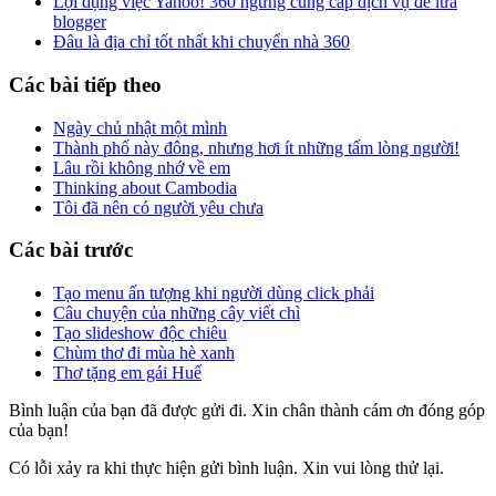
Lợi dụng việc Yahoo! 360 ngừng cung cấp dịch vụ để lừa
blogger
Đâu là địa chỉ tốt nhất khi chuyển nhà 360
Các bài tiếp theo
Ngày chủ nhật một mình
Thành phố này đông, nhưng hơi ít những tấm lòng người!
Lâu rồi không nhớ về em
Thinking about Cambodia
Tôi đã nên có người yêu chưa
Các bài trước
Tạo menu ấn tượng khi người dùng click phải
Câu chuyện của những cây viết chì
Tạo slideshow độc chiêu
Chùm thơ đi mùa hè xanh
Thơ tặng em gái Huế
Bình luận của bạn đã được gửi đi. Xin chân thành cám ơn đóng góp
của bạn!
Có lỗi xảy ra khi thực hiện gửi bình luận. Xin vui lòng thử lại.