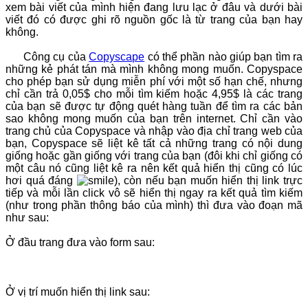
xem bài viết của mình hiện đang lưu lạc ở đâu và dưới bài
viết đó có được ghi rõ nguồn gốc là từ trang của bạn hay
không.
Công cụ của
Copyscape
có thể phần nào giúp bạn tìm ra
những kẻ phát tán mà mình không mong muốn. Copyspace
cho phép bạn sử dụng miễn phí với một số hạn chế, nhưng
chỉ cần trả 0,05$ cho mỗi tìm kiếm hoặc 4,95$ là các trang
của bạn sẽ được tự động quét hàng tuần để tìm ra các bản
sao không mong muốn của bạn trên internet. Chỉ cần vào
trang chủ của Copyspace và nhập vào địa chỉ trang web của
bạn, Copyspace sẽ liệt kê tất cả những trang có nội dung
giống hoặc gần giống với trang của bạn (đôi khi chỉ giống có
một câu nó cũng liệt kê ra nên kết quả hiển thị cũng có lúc
hơi quá đáng
), còn nếu bạn muốn hiển thị link trực
tiếp và mỗi lần click vô sẽ hiển thị ngay ra kết quả tìm kiếm
(như trong phần thông báo của mình) thì đưa vào đoạn mã
như sau:
Ở đầu trang đưa vào form sau:
Ở vị trí muốn hiển thị link sau: