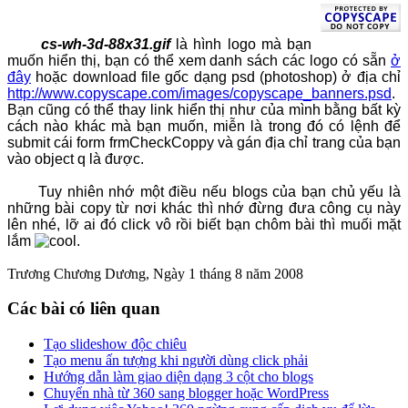
cs-wh-3d-88x31.gif
là hình logo mà bạn
muốn hiển thị, bạn có thể xem danh sách các logo có sẵn
ở
đây
hoặc download file gốc dạng psd (photoshop) ở địa chỉ
http://www.copyscape.com/images/copyscape_banners.psd
.
Bạn cũng có thể thay link hiển thị như của mình bằng bất kỳ
cách nào khác mà bạn muốn, miễn là trong đó có lệnh để
submit cái form frmCheckCoppy và gán địa chỉ trang của bạn
vào object q là được.
Tuy nhiên nhớ một điều nếu blogs của bạn chủ yếu là
những bài copy từ nơi khác thì nhớ đừng đưa công cụ này
lên nhé, lỡ ai đó click vô rồi biết bạn chôm bài thì muối mặt
lắm
.
Trương Chương Dương, Ngày 1 tháng 8 năm 2008
Các bài có liên quan
Tạo slideshow độc chiêu
Tạo menu ấn tượng khi người dùng click phải
Hướng dẫn làm giao diện dạng 3 cột cho blogs
Chuyển nhà từ 360 sang blogger hoặc WordPress