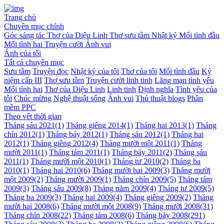
Trang chủ
Chuyên mục chính
Góc sáng tác
Thơ của Diệu Linh
Thơ sưu tầm
Nhật ký
Mối tình đầu
Mối tình hai
Truyện cười
Ảnh vui
Ảnh của tôi
Tất cả chuyên mục
Sưu tầm
Truyện đọc
Nhật ký của tôi
Thơ của tôi
Mối tình đầu
Kỷ
niệm cấp III
Thơ sưu tầm
Truyện cười linh tinh
Lãng mạn tình yêu
Mối tình hai
Thơ của Diệu Linh
Linh tinh
Định nghĩa
Tình yêu của
tôi
Chúc mừng
Nghệ thuật sống
Ảnh vui
Thủ thuật blogs
Phần
mềm PPC
Theo vết thời gian
Tháng sáu 2021
(1)
Tháng giêng 2014
(1)
Tháng hai 2013
(1)
Tháng
chín 2012
(1)
Tháng bảy 2012
(1)
Tháng sáu 2012
(1)
Tháng hai
2012
(1)
Tháng giêng 2012
(4)
Tháng mười một 2011
(1)
Tháng
mười 2011
(1)
Tháng tám 2011
(1)
Tháng bảy 2011
(2)
Tháng sáu
2011
(1)
Tháng mười một 2010
(1)
Tháng tư 2010
(2)
Tháng ba
2010
(1)
Tháng hai 2010
(6)
Tháng mười hai 2009
(3)
Tháng mười
một 2009
(2)
Tháng mười 2009
(1)
Tháng chín 2009
(5)
Tháng tám
2009
(3)
Tháng sáu 2009
(8)
Tháng năm 2009
(4)
Tháng tư 2009
(5)
Tháng ba 2009
(3)
Tháng hai 2009
(4)
Tháng giêng 2009
(2)
Tháng
mười hai 2008
(6)
Tháng mười một 2008
(9)
Tháng mười 2008
(31)
Tháng chín 2008
(22)
Tháng tám 2008
(6)
Tháng bảy 2008
(291)