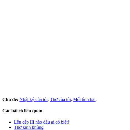
Chủ đề:
Nhật ký của tôi
,
Thơ của tôi
,
Mối tình hai
,
Các bài có liên quan
Lên cấp III nào đâu ai có biết!
Thơ kinh khủng