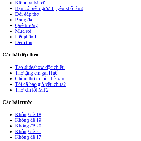
Kiểm tra bài cũ
Bạn có biết người bị yêu khổ lắm!
Đối đáp thơ
Bóng đá
Quê hương
Mưa rơi
Hết phần I
Đêm thu
Các bài tiếp theo
Tạo slideshow độc chiêu
Thơ tặng em gái Huế
Chùm thơ đi mùa hè xanh
Tôi đã bao giờ yêu chưa?
Thơ xin lỗi MT2
Các bài trước
Không đề 18
Không đề 19
Không đề 20
Không đề 21
Không đề 17