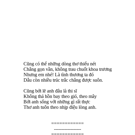
Cũng có thể những dòng thơ thiếu nét
Chẳng gọn vần, không trau chuốt khoa trương
Nhưng em nhé! Là tình thương ta đó
Dẫu còn nhiều trúc trắc chẳng được suôn.
Cũng bởi lẽ anh đâu là thi sĩ
Không thả hồn bay theo gió, theo mây
Bởi anh sống với những gì rất thực
Thơ anh tuôn theo nhịp điệu lòng anh.
============
------------------
============