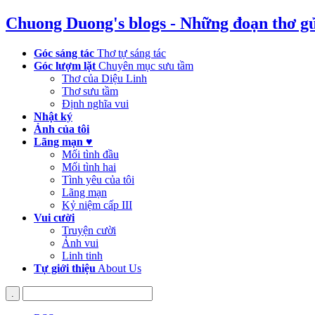
Chuong Duong's blogs - Những đoạn thơ g
Góc sáng tác
Thơ tự sáng tác
Góc lượm lặt
Chuyên mục sưu tầm
Thơ của Diệu Linh
Thơ sưu tầm
Định nghĩa vui
Nhật ký
Ảnh của tôi
Lãng mạn ♥
Mối tình đầu
Mối tình hai
Tình yêu của tôi
Lãng mạn
Kỷ niệm cấp III
Vui cười
Truyện cười
Ảnh vui
Linh tinh
Tự giới thiệu
About Us