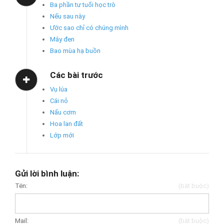
Ba phần tư tuổi học trò
Nếu sau này
Ước sao chỉ có chúng mình
Mây đen
Bao mùa hạ buồn
Các bài trước
Vụ lúa
Cái nỏ
Nấu cơm
Hoa lan đất
Lớp mới
Gửi lời bình luận:
Tên:
(bắt buộc)
Mail:
(bắt buộc)