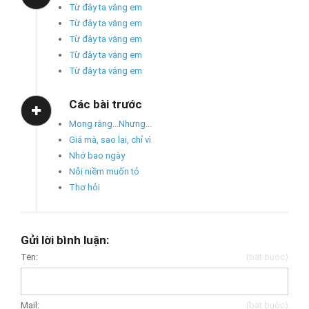
Từ đây ta vắng em
Từ đây ta vắng em
Từ đây ta vắng em
Từ đây ta vắng em
Từ đây ta vắng em
Các bài trước
Mong rằng...Nhưng...
Giá mà, sao lại, chỉ vì
Nhớ bao ngày
Nỗi niềm muốn tỏ
Thơ hỏi
Gửi lời bình luận:
Tên:
(bắt buộc)
Mail:
(bắt buộc)