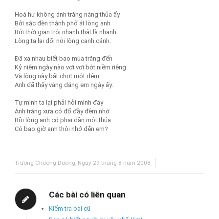
Hoá hư không ánh trăng nàng thủa ấy
Bởi sắc đèn thành phố át lòng anh
Bởi thời gian trôi nhanh thật là nhanh
Lòng ta lại dối nỗi lòng canh cánh.
Đã xa nhau biết bao mùa trăng đến
Kỷ niệm ngày nào vơi vơi bớt niềm riêng
Và lòng này bất chợt một đêm
Anh đã thấy vắng dáng em ngày ấy.
Tự mình ta lại phải hỏi mình đây
Ánh trăng xưa có đổ đầy đêm nhớ
Rồi lòng anh có phai dần một thủa
Có bao giờ anh thôi nhớ đến em?
Trương Chương Dương, Ngày 29 tháng 8 năm 2008
Các bài có liên quan
Kiểm tra bài cũ