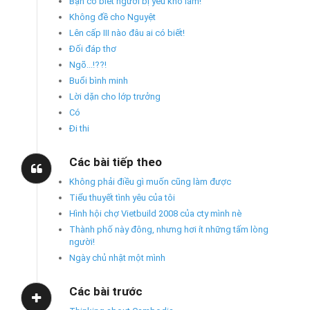
Bạn có biết người bị yêu khổ lắm!
Không đề cho Nguyệt
Lên cấp III nào đâu ai có biết!
Đối đáp thơ
Ngõ...!??!
Buổi bình minh
Lời dặn cho lớp trưởng
Có
Đi thi
Các bài tiếp theo
Không phải điều gì muốn cũng làm được
Tiểu thuyết tình yêu của tôi
Hình hội chợ Vietbuild 2008 của cty mình nè
Thành phố này đông, nhưng hơi ít những tấm lòng
người!
Ngày chủ nhật một mình
Các bài trước