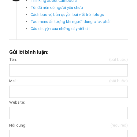
Thinking about Cambodia
Tôi đã nên có người yêu chưa
Cách bảo vệ bản quyền bài viết trên blogs
Tạo menu ấn tượng khi người dùng click phải
Câu chuyện của những cây viết chì
Gửi lời bình luận:
Tên:
(bắt buộc)
Mail:
(bắt buộc)
Website:
Nội dung:
(required)