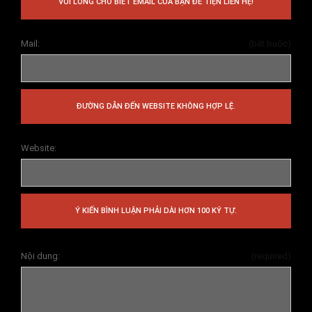
VUI LÒNG CHO BIẾT EMAIL CỦA BẠN ĐỂ TIỆN LIÊN HỆ!
Mail:
(bắt buộc)
ĐƯỜNG DẪN ĐẾN WEBSITE KHÔNG HỢP LỆ.
Website:
Ý KIẾN BÌNH LUẬN PHẢI DÀI HƠN 100 KÝ TỰ.
Nội dung:
(required)