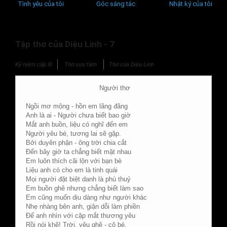
Tình yêu của tôi
Góc sáng tác
Nhật ký của tôi
Tập thơ của Diệu Linh - 7
Kỷ niệm cấp III
Thơ sưu tầm
Thơ của Diệu Linh
Người thơ
Ngồi mơ mộng - hồn em lãng đãng
Anh là ai - Người chưa biết bao giờ
Mắt anh buồn, liệu có nghĩ đến em
Người yêu bé, tương lai sẽ gặp.
Bởi duyên phận - ông trời chia cắt
Đến bây giờ ta chẳng biết mặt nhau
Em luôn thích cãi lộn với bạn bè
Liệu anh có cho em là tinh quái
Mọi người đặt biệt danh là phù thuỷ
Em buồn ghê nhưng chẳng biết làm sao
Em cũng muốn dịu dàng như người khác
Nhẹ nhàng bên anh, giận dỗi làm phiền
Để anh nhìn với cặp mắt thương yêu
Rồi nói khẽ! Trời, yêu ghê - cô bé.