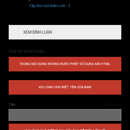
Tập thơ của Diệu Linh - 2
XEM BÌNH LUẬN
Gửi lời bình luận:
TRONG NỘI DUNG KHÔNG ĐƯỢC PHÉP SỬ DỤNG MÃ HTML.
VUI LÒNG CHO BIẾT TÊN CỦA BẠN!
Tên:
(bắt buộc)