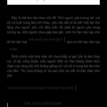
Đây là bài thơ làm theo chủ đề "Gửi người yêu tương lai" mà
tôi và Linh cùng làm với nhau, yêu cầu đặt ra là viết một bài thơ
tặng cho người yêu với điều kiện đó phải là người yêu trong
tương lai, một người chưa gặp bao giờ. Linh thì làm bài này còn
"Gửi người yêu chưa gặp"
tôi thì làm bài
, bạn có thể đọc bài này
ở đây.
Đính chính một chút nhé, tôi chưa thấy ai gọi Linh là phù thuỷ
cả, cô ấy cũng thuộc mẫu người hiền và nhẹ nhàng (theo nhìn
nhận của riêng tôi) chứ không giống với cái tôi ở trong bài thơ trên
cho lắm. Tôi cũng không rõ tại sao Linh lại viết về bản thân như
thế.
Trương Chương Dương, Ngày 18 tháng 9 năm 2008
Các bài có liên quan