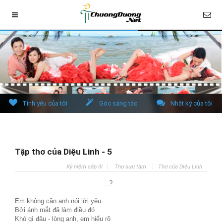
Tình yêu của tôi
Góc sáng tác
Nhật ký của tôi
Tập thơ của Diệu Linh - 5
Kỷ niệm cấp III
Thơ sưu tầm
Thơ của Diệu Linh
...?
Em không cần anh nói lời yêu
Bởi ánh mắt đã làm điều đó
Khó gì đâu - lòng anh, em hiểu rõ