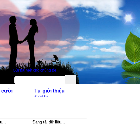
Gửi bài viết cho chúng tôi
 cười
Tự giới thiệu
About Us
u...
Đang tải dữ liệu...