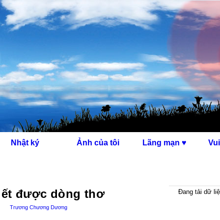
Nhật ký
Ảnh của tôi
Lãng mạn ♥
Vui
viết được dòng thơ
Đang tải dữ liệ
Trương Chương Dương