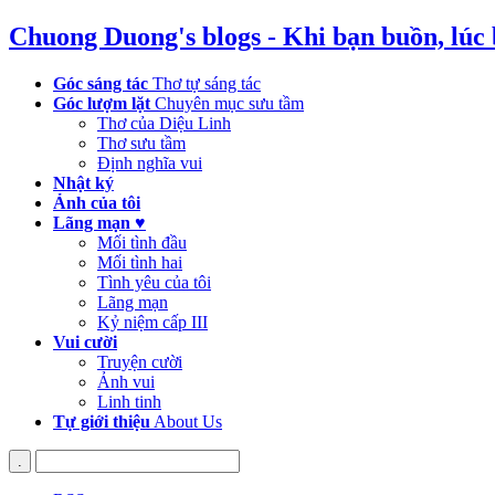
Chuong Duong's blogs - Khi bạn buồn, lúc
Góc sáng tác
Thơ tự sáng tác
Góc lượm lặt
Chuyên mục sưu tầm
Thơ của Diệu Linh
Thơ sưu tầm
Định nghĩa vui
Nhật ký
Ảnh của tôi
Lãng mạn ♥
Mối tình đầu
Mối tình hai
Tình yêu của tôi
Lãng mạn
Kỷ niệm cấp III
Vui cười
Truyện cười
Ảnh vui
Linh tinh
Tự giới thiệu
About Us