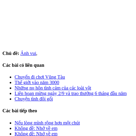
Chủ đề:
Ảnh vui
,
Các bài có liên quan
Chuyến đi chơi Vũng Tàu
Thế giới vào năm 3000
Những nụ hôn tình cảm của các loài vật
Liên hoan mừng ngày 2/9 và trao thưởng 6 tháng đầu năm
Chuyện tình đôi gối
Các bài tiếp theo
Nếu lòng mình rộng hơn một chút
Không đề: Nhớ về em
Không đề: Nhớ về em