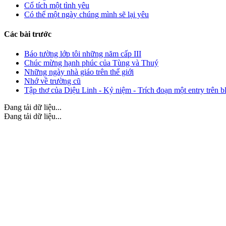
Cổ tích một tình yêu
Có thể một ngày chúng mình sẽ lại yêu
Các bài trước
Báo tường lớp tôi những năm cấp III
Chúc mừng hạnh phúc của Tùng và Thuý
Những ngày nhà giáo trên thế giới
Nhớ về trường cũ
Tập thơ của Diệu Linh - Kỷ niệm - Trích đoạn một entry trên b
Đang tải dữ liệu...
Đang tải dữ liệu...