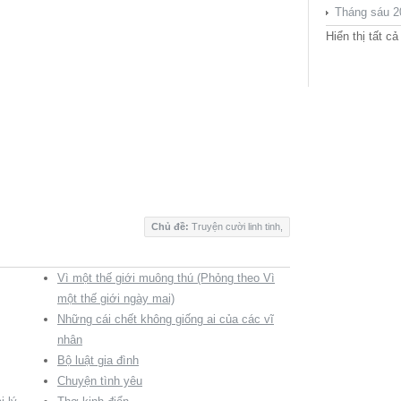
Tháng sáu 2
Hiển thị tất cả
Chủ đề:
Truyện cười linh tinh
,
Vì một thế giới muông thú (Phỏng theo Vì
một thế giới ngày mai)
Những cái chết không giống ai của các vĩ
nhân
Bộ luật gia đình
Chuyện tình yêu