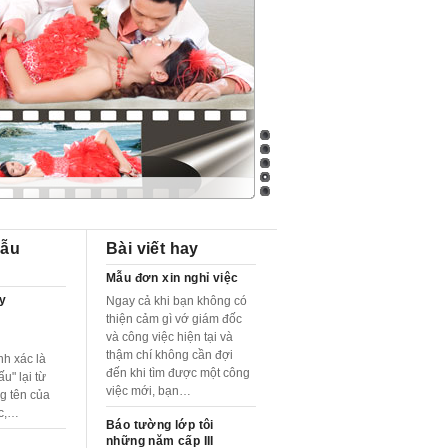
gẫu
Bài viết hay
Mẫu đơn xin nghỉ việc
ay
Ngay cả khi bạn không có
thiện cảm gì vớ giám đốc
và công việc hiện tại và
thậm chí không cần đợi
nh xác là
đến khi tìm được một công
u" lại từ
việc mới, bạn…
g tên của
ác,…
Báo tường lớp tôi
những năm cấp III