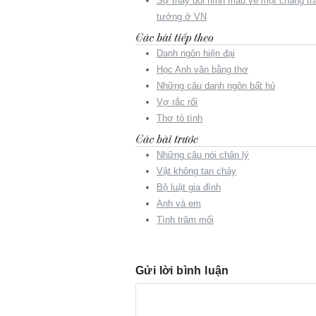
Sự thay đổi hình mẫu về một chàng tra
tưởng ở VN
Danh ngôn hiện đại
Học Anh văn bằng thơ
Những câu danh ngôn bất hủ
Vợ rắc rối
Thơ tỏ tình
Những câu nói chân lý
Vật không tan chảy
Bộ luật gia đình
Anh và em
Tình trăm mối
Gửi lời bình luận