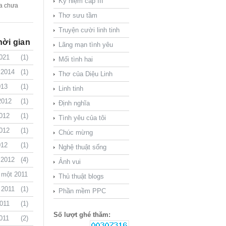
Kỷ niệm cấp III
a chưa
Thơ sưu tầm
Truyện cười linh tinh
hời gian
Lãng mạn tình yêu
021
(1)
Mối tình hai
 2014
(1)
Thơ của Diệu Linh
013
(1)
Linh tinh
2012
(1)
Định nghĩa
012
(1)
Tình yêu của tôi
012
(1)
Chúc mừng
012
(1)
Nghệ thuật sống
 2012
(4)
Ảnh vui
 một 2011
Thủ thuật blogs
(1)
 2011
(1)
Phần mềm PPC
011
(1)
Số lượt ghé thăm:
011
(2)