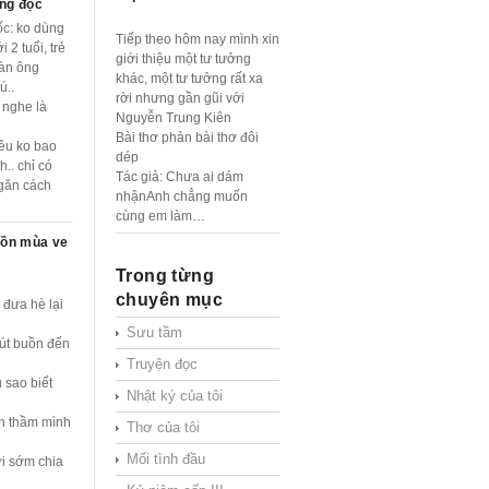
ng độc
c: ko dùng
Tiếp theo hôm nay mình xin
 2 tuổi, trẻ
giới thiệu một tư tưởng
đàn ông
khác, một tư tưởng rất xa
ú..
rời nhưng gần gũi với
 nghe là
Nguyễn Trung Kiên
Bài thơ phản bài thơ đôi
yêu ko bao
dép
h.. chỉ có
Tác giả: Chưa ai dám
găn cách
nhậnAnh chẳng muốn
cùng em làm…
uồn mùa ve
Trong từng
chuyên mục
 đưa hè lại
Sưu tầm
út buồn đến
Truyện đọc
 sao biết
Nhật ký của tôi
n thầm mình
Thơ của tôi
Mối tình đầu
i sớm chia