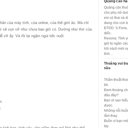
Quảng cáo hà
Quảng cáo thuố
cho phụ nữ dưới
em có thai và 
nhân của máy tính, của online, của thế giới ảo. Mà chỉ
đang cho con b
ĐTDD: S-Fone,
 thứ sẽ vụn vỡ như chưa bao giờ có. Dường như thơ của
điếc..
vỡ ấy. Và rồi lại ngậm ngùi tiếc nuối:
Rexona: Tình 
giờ bị ngăn các
hôi nách mới n
tình…
Thoáng vui b
sầu
Thấm thoắt thoi
tới.
Đem thoáng ch
đâu đây?
Bạn ơi sao hiểu
n
được.
c
Những nỗi buồ
lắm thay.
Buồn vì bạn mớ
tay
tình bạn, tình yêu, cho niềm đam mê Net như thế.