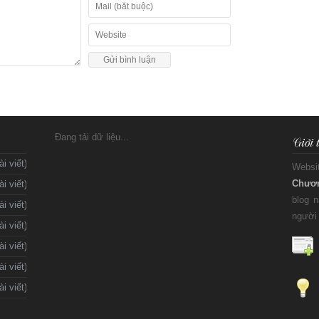
Đang tải dữ liệu...
ài viết)
Websi
Chươ
ài viết)
blog 
ài viết)
người 
ài viết)
ài viết)
ài viết)
ài viết)