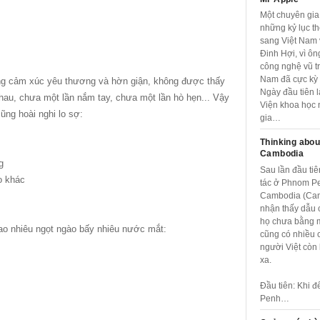
Một chuyên gia
những kỷ lục th
sang Việt Nam 
Đinh Hợi, vì ôn
công nghệ vũ tr
Nam đã cực kỳ p
hững cảm xúc yêu thương và hờn giận, không được thấy
Ngày đầu tiên l
hau, chưa một lần nắm tay, chưa một lần hò hẹn... Vậy
Viện khoa học 
ng hoài nghi lo sợ:
gia…
Thinking abou
Cambodia
g
Sau lần đầu tiê
o khác
tác ở Phnom P
Cambodia (Cam
nhận thấy dẫu 
họ chưa bằng 
ao nhiêu ngọt ngào bấy nhiêu nước mắt:
cũng có nhiều
người Việt còn 
xa.
Đầu tiên: Khi 
Penh…