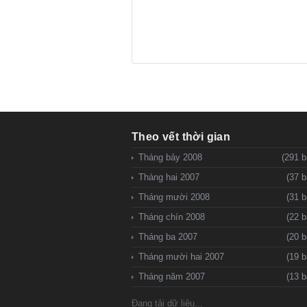
Theo vết thời gian
Tháng bảy 2008
(291 b
Tháng hai 2007
(37 b
Tháng mười 2008
(31 b
Tháng chín 2008
(22 b
Tháng ba 2007
(20 b
Tháng mười hai 2007
(19 b
Tháng năm 2007
(13 b
Đang tải dữ liệu...