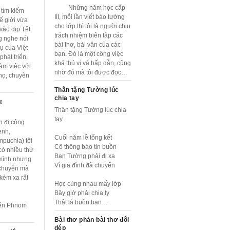
Những năm học cấp
 tìm kiếm
III, mỗi lần viết báo tường
ế giới vừa
cho lớp thì tôi là người chịu
vào dịp Tết
trách nhiệm biên tập các
g nghe nói
bài thơ, bài văn của các
ụ của Việt
bạn. Đó là một công việc
hát triển.
khá thú vị và hấp dẫn, cũng
àm việc với
nhờ đó mà tôi được đọc…
nọ, chuyên
Thân tặng Tường lúc
chia tay
t
Thân tặng Tường lúc chia
tay
n đi công
enh,
Cuối năm lễ tổng kết
puchia) tôi
Cô thông báo tin buồn
có nhiều thứ
Bạn Tường phải đi xa
mình nhưng
Vì gia đình đã chuyển
 chuyện mà
kém xa rất
Học cùng nhau mấy lớp
Bây giờ phải chia ly
Thật là buồn bạn…
đến Phnom
Bài thơ phản bài thơ đôi
dép