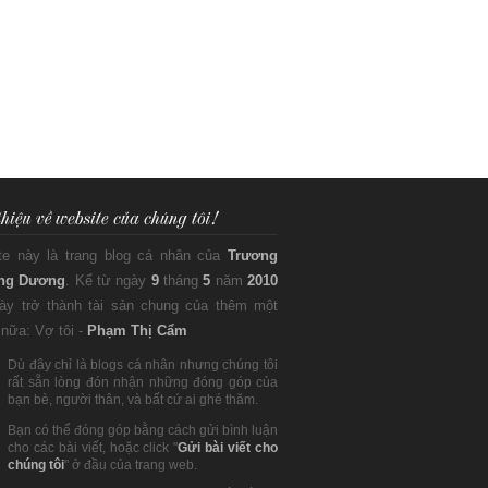
te này là trang blog cá nhân của
Trương
ng Dương
. Kể từ ngày
9
tháng
5
năm
2010
này trở thành tài sản chung của thêm một
nữa: Vợ tôi -
Phạm Thị Cẩm
Dù đây chỉ là blogs cá nhân nhưng chúng tôi
rất sẵn lòng đón nhận những đóng góp của
bạn bè, người thân, và bất cứ ai ghé thăm.
Bạn có thể đóng góp bằng cách gửi bình luận
cho các bài viết, hoặc click "
Gửi bài viết cho
chúng tôi
" ở đầu của trang web.