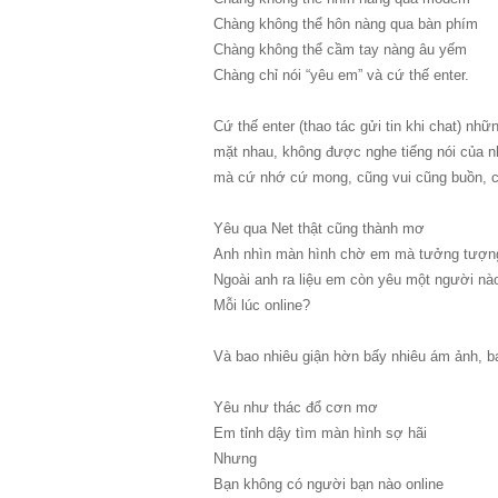
Chàng không thể hôn nàng qua bàn phím
Chàng không thể cầm tay nàng âu yếm
Chàng chỉ nói “yêu em” và cứ thế enter.
Cứ thế enter (thao tác gửi tin khi chat) n
mặt nhau, không được nghe tiếng nói của n
mà cứ nhớ cứ mong, cũng vui cũng buồn, cũ
Yêu qua Net thật cũng thành mơ
Anh nhìn màn hình chờ em mà tưởng tượn
Ngoài anh ra liệu em còn yêu một người nà
Mỗi lúc online?
Và bao nhiêu giận hờn bấy nhiêu ám ảnh, b
Yêu như thác đổ cơn mơ
Em tỉnh dậy tìm màn hình sợ hãi
Nhưng
Bạn không có người bạn nào online