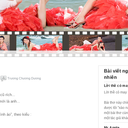
Bài viết n
nhiên
Trương Chương Dương
Lời thề cỏ m
Lời thề cỏ may
ũ rích...
ới là anh...
Bài thơ này chí
được tôi "xào nấ
một bài thơ cùn
ình ảo”, theo kiểu :
một tác giả kh
Mr Apple