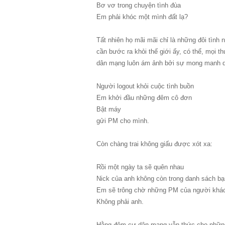
Bơ vơ trong chuyện tình đùa
Em phải khóc một mình đất lạ?
Tất nhiên họ mãi mãi chỉ là những đôi tình 
cần bước ra khỏi thế giới ấy, có thể, mọi
dân mạng luôn ám ảnh bởi sự mong manh dễ 
Người logout khỏi cuộc tình buồn
Em khởi đầu những đêm cô đơn
Bật máy
gửi PM cho mình.
Còn chàng trai không giấu được xót xa:
Rồi một ngày ta sẽ quên nhau
Nick của anh không còn trong danh sách bạ
Em sẽ trông chờ những PM của người khá
Không phải anh.
Hằng đêm cư dân mạng vẫn thức cho những 