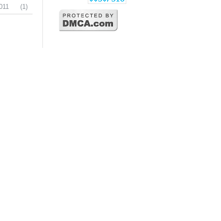
011
(1)