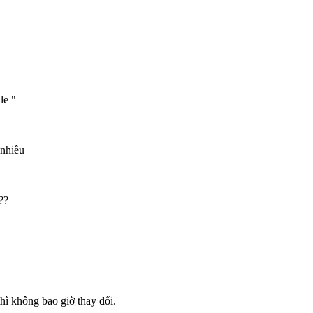
le "
 nhiêu
??
ì không bao giờ thay đổi.