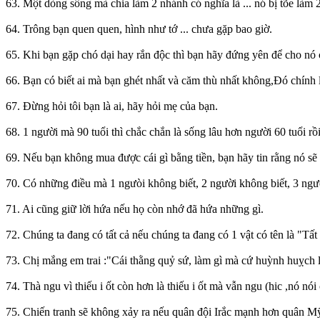
63. Một dòng sông mà chia làm 2 nhánh có nghĩa là ... nó bị tõe là
64. Trông bạn quen quen, hình như tớ ... chưa gặp bao giờ.
65. Khi bạn gặp chó dại hay rắn độc thì bạn hãy đứng yên để cho nó c
66. Bạn có biết ai mà bạn ghét nhất và căm thù nhất không,Ðó chính là
67. Ðừng hỏi tôi bạn là ai, hãy hỏi mẹ của bạn.
68. 1 người mà 90 tuổi thì chắc chắn là sống lâu hơn người 60 tuổi rồi
69. Nếu bạn không mua được cái gì bằng tiền, bạn hãy tin rằng nó sẽ
70. Có những điều mà 1 ngưòi không biết, 2 người không biết, 3 người 
71. Ai cũng giữ lời hứa nếu họ còn nhớ đã hứa những gì.
72. Chúng ta đang có tất cả nếu chúng ta đang có 1 vật có tên là "Tất 
73. Chị mắng em trai :"Cái thằng quỷ sứ, làm gì mà cứ huỳnh huỵch lên
74. Thà ngu vì thiếu i ốt còn hơn là thiếu i ốt mà vẫn ngu (hic ,nó nói c
75. Chiến tranh sẽ không xảy ra nếu quân đội Irắc mạnh hơn quân Mỹ 