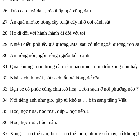
26. Trèo cao ngã đau ,trèo thấp ngã cũng đau
27. Ăn quả nhớ kẻ trồng cây ,chặt cây nhớ coi cảnh sát
28. Họ đi đôi với hành ,hành đi đôi với tỏi
29. Nhiễu điều phủ lấy giá gương .Mai sau có lúc ngoài đường "on sa
30. Ăn trông nồi ,ngồi trông người bên cạnh
31. Qua cầu ngả nón trông cầu ,cầu bao nhiêu nhịp tốn xăng dầu bấy
32. Nhà sạch thì mát ,bát sạch tốn xà bông để rửa
33. Bạn bè có phúc cùng chia ,có hoạ ...trốn sạch ở nơi phường nào ?
34. Nói tiếng anh như gió, gặp từ khó ta … bắn sang tiếng Việt.
35. Học, học nữa, học mãi, đúp... học tiếp!!!
36. Học, học nữa, hộc máu.
37. Xăng … có thể cạn, lốp … có thể mòn, nhưng số máy, số khung th