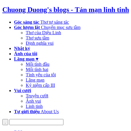
Chuong Duong's blogs - Tản mạn linh tinh
Góc sáng tác
Thơ tự sáng tác
Góc lượm lặt
Chuyên mục sưu tầm
Thơ của Diệu Linh
Thơ sưu tầm
Định nghĩa vui
Nhật ký
Ảnh của tôi
Lãng mạn ♥
Mối tình đầu
Mối tình hai
Tình yêu của tôi
Lãng mạn
Kỷ niệm cấp III
Vui cười
Truyện cười
Ảnh vui
Linh tinh
Tự giới thiệu
About Us