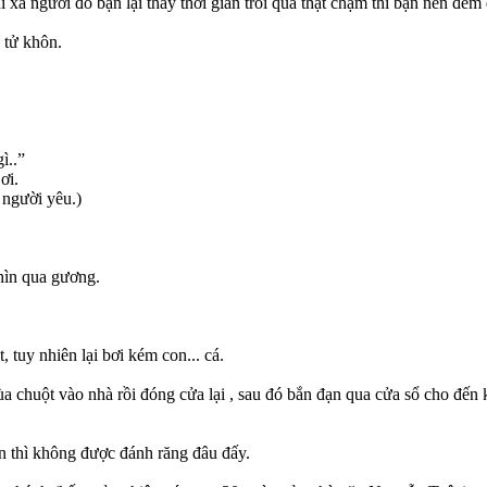
 xa người đó bạn lại thấy thời gian trôi qua thật chậm thì bạn nên đem
n tử khôn.
ì..”
ơi.
 người yêu.)
hìn qua gương.
, tuy nhiên lại bơi kém con... cá.
chuột vào nhà rồi đóng cửa lại , sau đó bắn đạn qua cửa sổ cho đến k
n thì không được đánh răng đâu đấy.