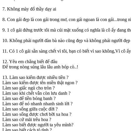
7. Không mày đố thầy dạy ai
8. Con gái đẹp là con gái trong mơ, con gái ngoan là con gái...trong n
9. 1 cô gái đứng trước tôi mà cúi mặt xuống có nghĩa là cô ấy đang thẹn
10. Không phải người đàn bà nào cũng đẹp và không phải người đẹp 
11. Có 1 cô gái sẵn sàng chết vì tôi, bạn có biết vì sao không,Vì cô ấ
12. Yêu em chẳng biết để đâu
Để trong nòng súng lâu lâu anh bóp cò..!
13. Làm sao kiếm được nhiều tiền ?
Làm sao kiếm được tên miền thật ngon ?
Làm sao giấc ngủ cho tròn ?
Làm sao khi chết vẫn còn lưu danh ?
Làm sao để tiền bóng banh ?
Làm sao để nó nhanh nhanh sinh lời ?
Làm sao sống giữa cuộc đời ?
Làm sao sống được chơi bời xa hoa ?
Làm sao cứ mãi trêu hoa ?
Làm sao biết được người ta yêu mình?
Làm sao biết cách tỏ tình ?