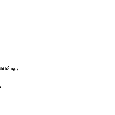
thì hết ngay
m