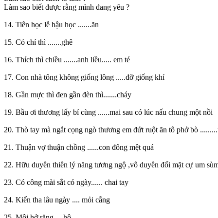
Làm sao biết được rằng mình đang yêu ?
14. Tiên học lễ hậu học .......ăn
15. Có chí thì .......ghê
16. Thích thì chiều .......anh liều..... em té
17. Con nhà tông không giống lông .....đỡ giống khỉ
18. Gần mực thì đen gần đèn thì.......cháy
19. Bầu ơi thương lấy bí cùng ......mai sau có lúc nấu chung một nồi
20. Thò tay mà ngắt cọng ngò thương em đứt ruột ăn tô phở bò .........
21. Thuận vợ thuận chồng ......con đông mệt quá
22. Hữu duyên thiên lý năng tương ngộ ,vô duyên đối mặt cự um sù
23. Có công mài sắt có ngày...... chai tay
24. Kiến tha lâu ngày .... mỏi cẳng
25. Môi hở răng ....hô