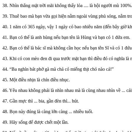
38. Nhìn thẳng mặt trời mãi không thấy lóa .... là hội người mù 100%
39. Thuê bao mà bạn vừa gọi hiện nằm ngoài vùng phủ sóng, nằm tr
40. 1 năm có 365 ngày, vậy 1 ngày có bao nhiêu năm (đến bây giờ kh
41. Bạn có thể là anh hùng nếu bạn tên là Hùng và bạn có 1 đứa em.
42. Bạn có thể là bác sĩ mà không cần học nếu bạn tên Sĩ và có 1 đứa
43. Khi có con mèo đen đi qua trước mặt bạn thì điều đó có nghĩa là 
44. “Ba nghìn bát phở gà mà chả có miếng thịt chó nào cả!”
45. Một điều nhịn là chín điều nhục.
46. Yêu nhau không phải là nhìn nhau mà là cùng nhau nhìn về ... cá
47. Gần mực thì ... bia, gần đèn thì... hút.
48. Bọn này đúng là càng lớn càng ... nhiều tuổi.
49. Hãy sống để được chết một lần.