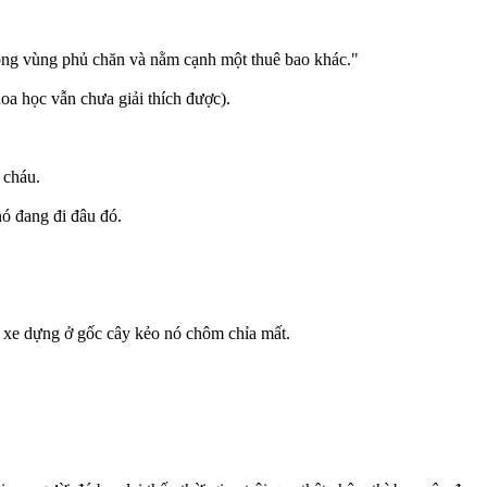
.
ong vùng phủ chăn và nằm cạnh một thuê bao khác."
oa học vẫn chưa giải thích được).
 cháu.
nó đang đi đâu đó.
i xe dựng ở gốc cây kẻo nó chôm chỉa mất.