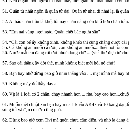
50. Nếu ở gần một người mà bạn thấy thời gian trôi thật nhanh còn khi
51. Quân tử nhất ngôn là quân tử dại. Quân tử nhai di nhai lại là quâ
52. Ai bảo chăn trâu là khổ, tôi nay chăn nàng còn khổ hơn chăn trâu.
53. "Em nai vàng ngơ ngác. Quần chết bác ngựa săn"
54. “Cái con bé ấy không xinh, không khéo thì cũng chẳng được cái g
55. Cá không ăn muối cá ươn, con không ăn muối.....thiếu iot rồi con 
56. Nước mắt em đang rơi ướt nhoè dòng chữ ....(viết thư điện tử cho
57. Sao cái thằng ấy dốt thế, mình không biết mới hỏi nó chứ!
58. Bạn hãy nhớ đừng bao giờ nhìn thẳng vào .... mặt mình mà hãy n
59. Không mày đố thầy dạy ai.
60. Vịt là 1 loài có 2 chân, chạy nhanh hơn ... rùa, bay cao hơn...chuột
61. Muốn diệt chuột xin bạn hãy mua 1 khẩu AK47 và 10 băng đạn,lùa 
súng tốt và đạn có sức công phá.
62. Ðừng bao giờ xem Tivi mà quên chưa cắm điện, và nhớ là đang ă