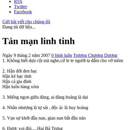
RSS
Twitter
Facebook
Gửi bài viết cho chúng tôi
Đang tải dữ liệu...
Tản mạn linh tinh
Ngày 9 tháng 2 năm 2007
0 bình luận
Trương Chương Dương
1. Không biết dựa cột mà nghe,cứ le te người ta đấm cho vỡ mõm
2. Hận đời đen bạc
Hận kẻ bạc tình
Hận cả gia đình
Hận luôn hàng xóm
3. Miếng ngon giữa đàng, ai đàng hoàng là dại
4. Nhân nhượng là tự sát , độc ác là huy hoàng
5. Vạn sự khởi đầu nan, gian nan bắt đầu nản
6. Được voi đòi.....Hai Bà Trưng