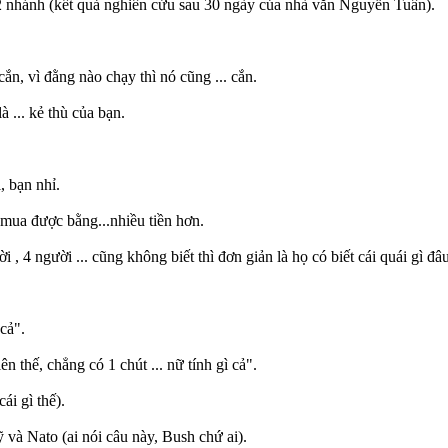
m 2 nhánh (kết quả nghiên cứu sau 30 ngày của nhà văn Nguyễn Tuân).
ắn, vì đằng nào chạy thì nó cũng ... cắn.
 ... kẻ thù của bạn.
, bạn nhỉ.
 mua được bằng...nhiều tiền hơn.
, 4 người ... cũng không biết thì đơn giản là họ có biết cái quái gì đâu
cả".
 thế, chẳng có 1 chút ... nữ tính gì cả".
ái gì thế).
và Nato (ai nói câu này, Bush chứ ai).