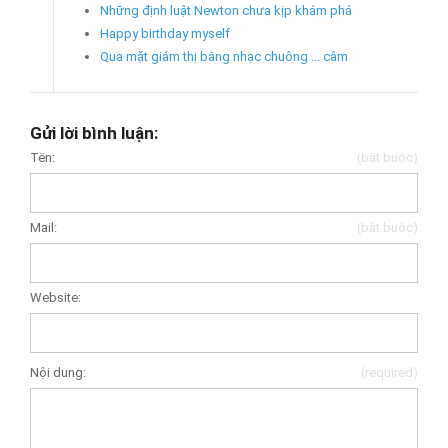
Những định luật Newton chưa kịp khám phá
Happy birthday myself
Qua mặt giám thị bằng nhạc chuông ... câm
Gửi lời bình luận:
Tên:
(bắt buộc)
Mail:
(bắt buộc)
Website:
Nội dung:
(required)