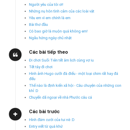
Người yêu của tôi ơi!
Những nụ hôn tình cảm của các loài vật
Yêu em vì em chính là em
Bài thơ đầu
Có bao giờ là muộn quá không em!
Ngẫu hứng ngày chủ nhật
Các bài tiếp theo
Đi chơi Suối Tiên tết âm lịch cùng vợ iu
Tết tây đi chơi
Hình ảnh Hugo cưỡi đà điểu - một loại chim rất hay đá
đểu
Thế nào là định kiến xã hội - Câu chuyện của những con
khỉ :D
Chuyến dã ngoại về nhà Phước câu cá
Các bài trước
Hình đám cưới của tui nè :D
Entry viết từ quá khứ