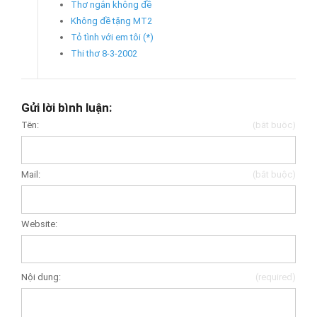
Thơ ngắn không đề
Không đề tặng MT2
Tỏ tình với em tôi (*)
Thi thơ 8-3-2002
Gửi lời bình luận:
Tên:
(bắt buộc)
Mail:
(bắt buộc)
Website:
Nội dung:
(required)