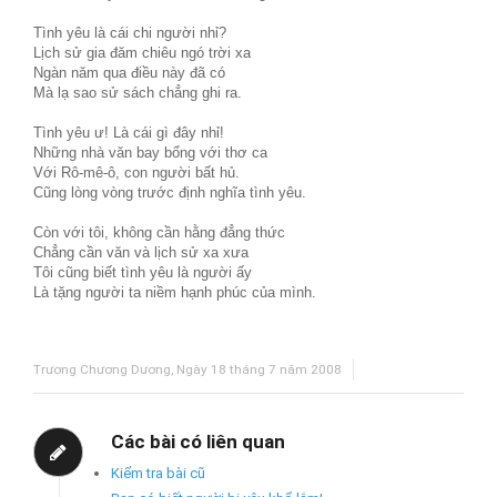
Tình yêu là cái chi người nhỉ?
Lịch sử gia đăm chiêu ngó trời xa
Ngàn năm qua điều này đã có
Mà lạ sao sử sách chẳng ghi ra.
Tình yêu ư! Là cái gì đây nhỉ!
Những nhà văn bay bổng với thơ ca
Với Rô-mê-ô, con người bất hủ.
Cũng lòng vòng trước định nghĩa tình yêu.
Còn với tôi, không cần hằng đẳng thức
Chẳng cần văn và lịch sử xa xưa
Tôi cũng biết tình yêu là người ấy
Là tặng người ta niềm hạnh phúc của mình.
Trương Chương Dương, Ngày 18 tháng 7 năm 2008
Các bài có liên quan
Kiểm tra bài cũ